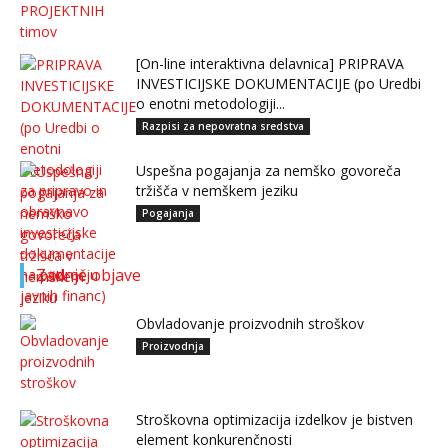
[On-line interaktivna delavnica] PRIPRAVA
INVESTICIJSKE DOKUMENTACIJE (po Uredbi
o enotni metodologiji...
Razpisi za nepovratna sredstva
Uspešna pogajanja za nemško govoreča
tržišča v nemškem jeziku
Pogajanja
Zadnje objave
Obvladovanje proizvodnih stroškov
Proizvodnja
Stroškovna optimizacija izdelkov je bistven
element konkurenčnosti