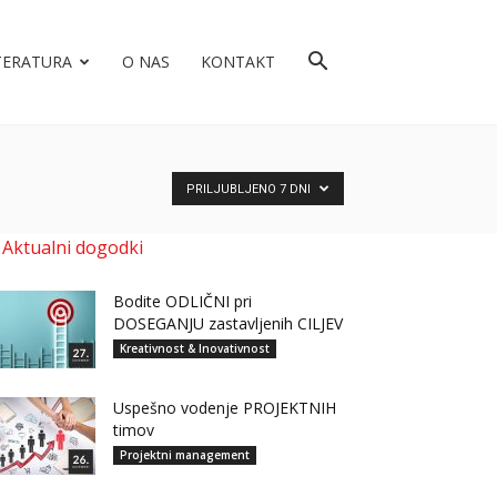
TERATURA
O NAS
KONTAKT
PRILJUBLJENO 7 DNI
Aktualni dogodki
Bodite ODLIČNI pri
DOSEGANJU zastavljenih CILJEV
Kreativnost & Inovativnost
Uspešno vodenje PROJEKTNIH
timov
Projektni management