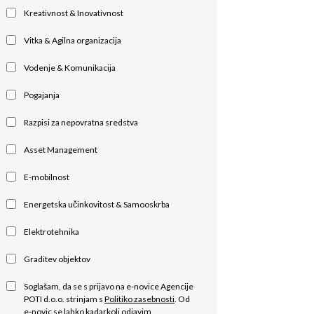
Kreativnost & Inovativnost
Vitka & Agilna organizacija
Vodenje & Komunikacija
Pogajanja
Razpisi za nepovratna sredstva
Asset Management
E-mobilnost
Energetska učinkovitost & Samooskrba
Elektrotehnika
Graditev objektov
Soglašam, da se s prijavo na e-novice Agencije
POTI d.o.o. strinjam s
Politiko zasebnosti
. Od
e-novic se lahko kadarkoli odjavim.