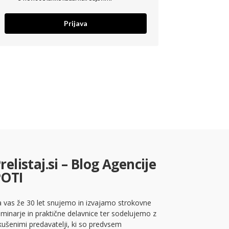
Prijava
relistaj.si – Blog Agencije
POTI
 vas že 30 let snujemo in izvajamo strokovne
minarje in praktične delavnice ter sodelujemo z
kušenimi predavatelji, ki so predvsem