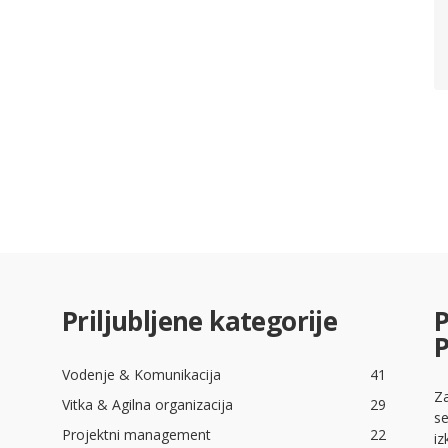
Priljubljene kategorije
P
Vodenje & Komunikacija
41
Za
Vitka & Agilna organizacija
29
se
Projektni management
22
iz