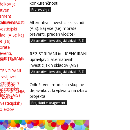
konkurenčnosti
Proizvodnja
Alternativni investicijski skladi
(AIS): kaj vse (še) morate
preveriti, preden vložite?
Alternativni investicijski skladi (AIS)
REGISTRIRANI in LICENCIRANI
upravljavci alternativnih
investicijskih skladov (AIS)
Alternativni investicijski skladi (AIS)
Odločitveni modeli in skupine
dejavnikov, ki vplivajo na izbiro
projekta
Projektni management