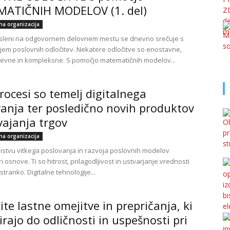
ATIČNIH MODELOV (1. del)
lna organizacija
sleni na odgovornem delovnem mestu se dnevno srečuje s
em poslovnih odločitev. Nekatere odločitve so enostavne,
evne in kompleksne. S pomočjo matematičnih modelov...
procesi so temelj digitalnega
anja ter posledično novih produktov
vajanja trgov
lna organizacija
stvu vitkega poslovanja in razvoja poslovnih modelov
ri osnove. Ti so hitrost, prilagodljivost in ustvarjanje vrednosti
tranko. Digitalne tehnologije...
ite lastne omejitve in prepričanja, ki
irajo do odličnosti in uspešnosti pri