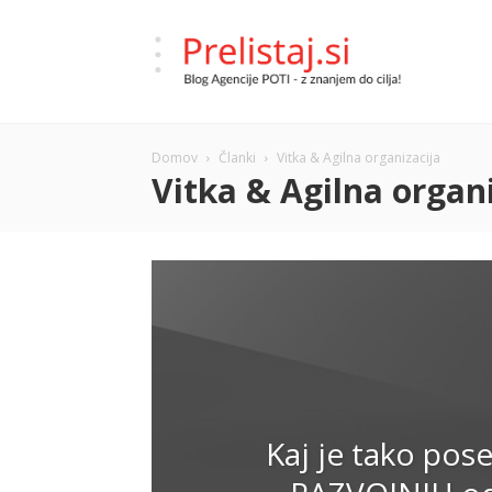
Prelistaj.si
Domov
Članki
Vitka & Agilna organizacija
–
Vitka & Agilna organ
Blog
Agencije
Kaj je tako pos