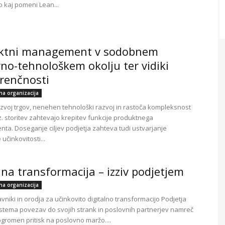
 kaj pomeni Lean...
ktni management v sodobnem
no-tehnološkem okolju ter vidiki
renčnosti
lna organizacija
razvoj trgov, nenehen tehnološki razvoj in rastoča kompleksnost
z. storitev zahtevajo krepitev funkcije produktnega
a. Doseganje ciljev podjetja zahteva tudi ustvarjanje
učinkovitosti...
lna transformacija – izziv podjetjem
lna organizacija
avniki in orodja za učinkovito digitalno transformacijo Podjetja
stema povezav do svojih strank in poslovnih partnerjev namreč
ogromen pritisk na poslovno maržo....