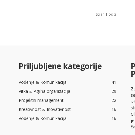
Stran 1 od 3
Priljubljene kategorije
P
Vodenje & Komunikacija
41
Za
Vitka & Agilna organizacija
29
se
Projektni management
22
iz
st
Kreativnost & Inovativnost
16
Ci
Vodenje & Komunikacija
16
je
ča