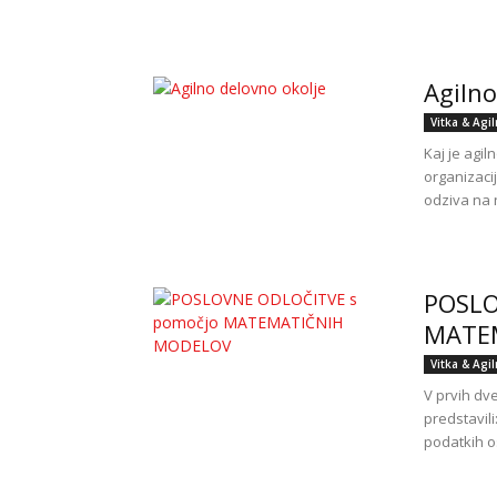
Agilno
Vitka & Agi
Kaj je agi
organizaci
odziva na n
POSLO
MATEM
Vitka & Agi
V prvih dv
predstavil
podatkih os