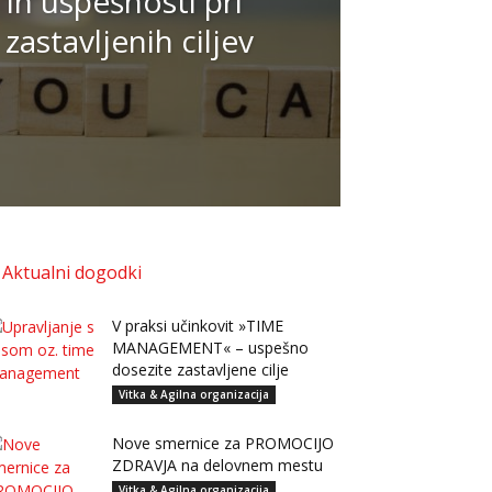
 in uspešnosti pri
zastavljenih ciljev
Aktualni dogodki
V praksi učinkovit »TIME
MANAGEMENT« – uspešno
dosezite zastavljene cilje
Vitka & Agilna organizacija
Nove smernice za PROMOCIJO
ZDRAVJA na delovnem mestu
Vitka & Agilna organizacija