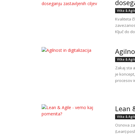
dosega
Vitka & Agi
Kvaliteta 
zavezanost
Ključ do do
Agilno
Vitka & Agi
Zakaj sta a
je koncept
procesov i
Lean &
Vitka & Agi
Osnova za 
(Lean) posl