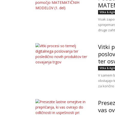
MATEM
Vitka & Agi
Vsak zapo
sprejemanj
druge zaht
Vitki 
poslov
ter os
Vitka & Agi
V samem bi
obstajajo t
za končno s
Presez
vas ov