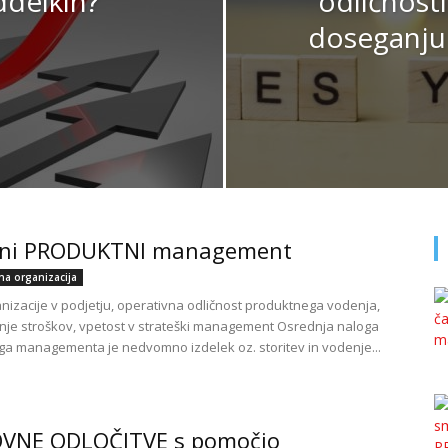
delkih?
odličnosti
doseganju 
ni PRODUKTNI management
lna organizacija
anizacije v podjetju, operativna odličnost produktnega vodenja,
je stroškov, vpetost v strateški management Osrednja naloga
a managementa je nedvomno izdelek oz. storitev in vodenje...
VNE ODLOČITVE s pomočjo