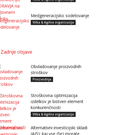
Medgeneracijsko sodelovanje
Vitka & Agilna organizacija
Zadnje objave
Obvladovanje proizvodnih
stroškov
Proizvodnja
Stroškovna optimizacija
izdelkov je bistven element
konkurenčnosti
Vitka & Agilna organizacija
Alternativni investicijski skladi
(AIS): kaj vse (še) morate