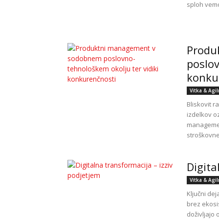
sploh vemo
Produ
poslov
konku
Vitka & Agi
Bliskovit 
izdelkov o
management
stroškovne 
Digita
Vitka & Agi
Ključni dej
brez ekosi
doživljajo 