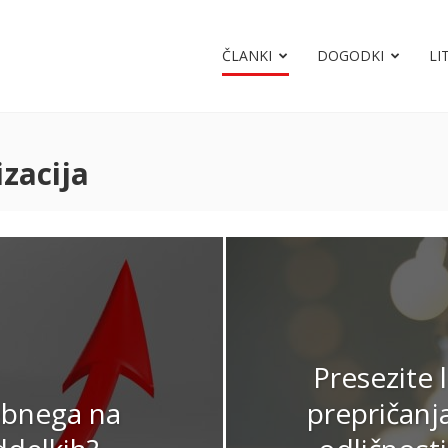
ČLANKI
DOGODKI
LI
izacija
Presezite 
ebnega na
prepričanja