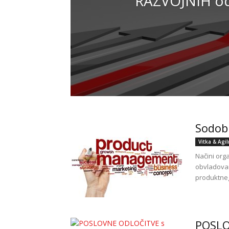
RAZVOJNIH od
POTI
Sodob
Vitka & Agi
Načini org
obvladovan
produktneg
POSLO