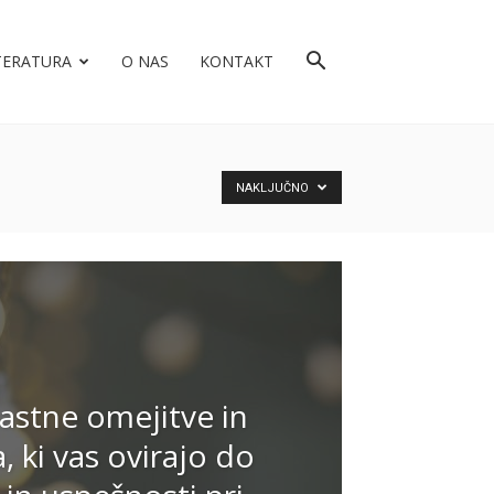
TERATURA
O NAS
KONTAKT
NAKLJUČNO
lastne omejitve in
, ki vas ovirajo do