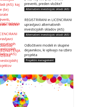
preveriti, preden vložite?
Alternativni investicijski skladi (AIS)
REGISTRIRANI in LICENCIRANI
upravljavci alternativnih
investicijskih skladov (AIS)
Alternativni investicijski skladi (AIS)
Odločitveni modeli in skupine
dejavnikov, ki vplivajo na izbiro
projekta
Projektni management