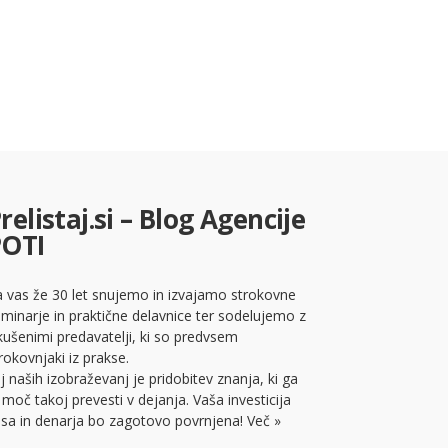
relistaj.si – Blog Agencije
POTI
 vas že 30 let snujemo in izvajamo strokovne
minarje in praktične delavnice ter sodelujemo z
kušenimi predavatelji, ki so predvsem
rokovnjaki iz prakse.
lj naših izobraževanj je pridobitev znanja, ki ga
 moč takoj prevesti v dejanja. Vaša investicija
sa in denarja bo zagotovo povrnjena!
Več »