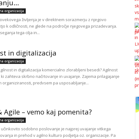
nju...
lna organizacija
človekovega življenja je v direktnem sorazmerju z njegovo
jo k odličnosti, ne glede na področje njegovega prizadevanja.
seganja tega cilja in...
st in digitalizacija
lna organizacija
gilnost in digitalizacija komercialno zlorabljeni besedi? Agilnost
, ki zahteva skrbno načrtovanje in uvajanje. Zajema prilagajanje
n organiziranosti, predvsem pa usposabljanje...
 Agile – vemo kaj pomenita?
lna organizacija
učinkovito sodobno poslovanje je najprej uvajanje vitkega
ovanja in prehod v agilno kulturo podjetja oz. organizacije. Pa