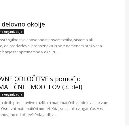
 delovno okolje
lna organizacija
lnost? Agilnost je sposobnost posameznika, sistema ali
je, da predvideva, prepoznava in se z namenom preživetja
ihanja ter spremembe v okolici....
VNE ODLOČITVE s pomočjo
ATIČNIH MODELOV (3. del)
lna organizacija
eh delih predstavitve različnih matematičnih modelov smo vam
i: Osnovni matematični model: Kdaj se splača vlagati čas v na
novano odločitev? Prilagodljiv...