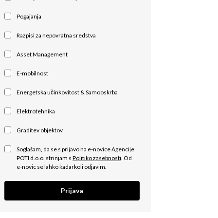
Pogajanja
Razpisi za nepovratna sredstva
Asset Management
E-mobilnost
Energetska učinkovitost & Samooskrba
Elektrotehnika
Graditev objektov
Soglašam, da se s prijavo na e-novice Agencije
POTI d.o.o. strinjam s
Politiko zasebnosti
. Od
e-novic se lahko kadarkoli odjavim.
Prijava