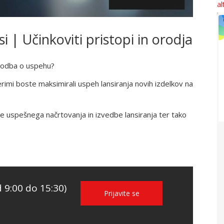
 Učinkoviti pristopi in orodja
zgodba o uspehu?
terimi boste maksimirali uspeh lansiranja novih izdelkov na
nte uspešnega načrtovanja in izvedbe lansiranja ter tako
 9:00 do 15:30)
Prijavite se