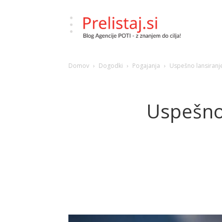
Prelistaj.si
Domov
Dogodki
Pogajanja
Uspešno lansiranje
–
Uspešno 
Blog
Agencije