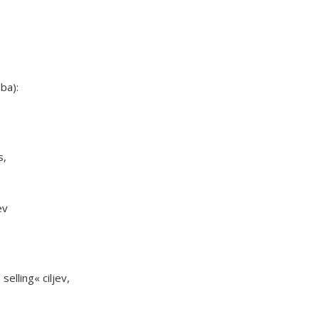
ba):
s,
ev
selling« ciljev,