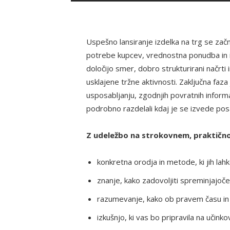
Uspešno lansiranje izdelka na trg se zač
potrebe kupcev, vrednostna ponudba in inte
določijo smer, dobro strukturirani načrti 
usklajene tržne aktivnosti. Zaključna faza
usposabljanju, zgodnjih povratnih informac
podrobno razdelali kdaj je se izvede posa
Z udeležbo na strokovnem, praktično
konkretna orodja in metode, ki jih lahk
znanje, kako zadovoljiti spreminjajoč
razumevanje, kako ob pravem času in s
izkušnjo, ki vas bo pripravila na učink