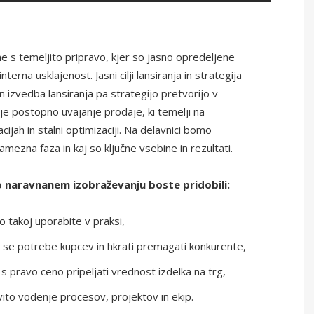
ne s temeljito pripravo, kjer so jasno opredeljene
rna usklajenost. Jasni cilji lansiranja in strategija
in izvedba lansiranja pa strategijo pretvorijo v
 je postopno uvajanje prodaje, ki temelji na
ijah in stalni optimizaciji. Na delavnici bomo
mezna faza in kaj so ključne vsebine in rezultati.
 naravnanem izobraževanju boste pridobili:
o takoj uporabite v praksi,
e se potrebe kupcev in hkrati premagati konkurente,
 pravo ceno pripeljati vrednost izdelka na trg,
ovito vodenje procesov, projektov in ekip.