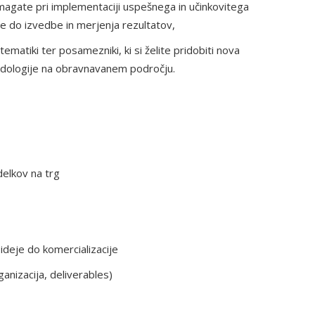
pomagate pri implementaciji uspešnega in učinkovitega
e do izvedbe in merjenja rezultatov,
 tematiki ter posamezniki, ki si želite pridobiti nova
odologije na obravnavanem področju.
zdelkov na trg
deje do komercializacije
ganizacija, deliverables)