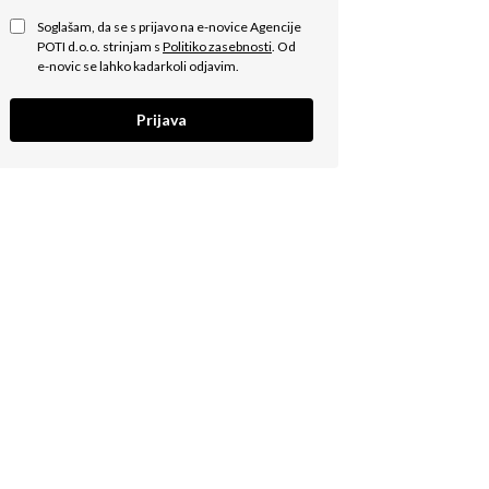
Soglašam, da se s prijavo na e-novice Agencije
POTI d.o.o. strinjam s
Politiko zasebnosti
. Od
e-novic se lahko kadarkoli odjavim.
Prijava