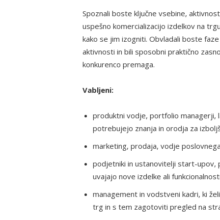
Spoznali boste ključne vsebine, aktivnost
uspešno komercializacijo izdelkov na trg
kako se jim izogniti. Obvladali boste faz
aktivnosti in bili sposobni praktično zasn
konkurenco premaga.
Vabljeni:
produktni vodje, portfolio managerji, 
potrebujejo znanja in orodja za izboljš
marketing, prodaja, vodje poslovneg
podjetniki in ustanovitelji start-upov, p
uvajajo nove izdelke ali funkcionalnosti
management in vodstveni kadri, ki želi
trg in s tem zagotoviti pregled na stra