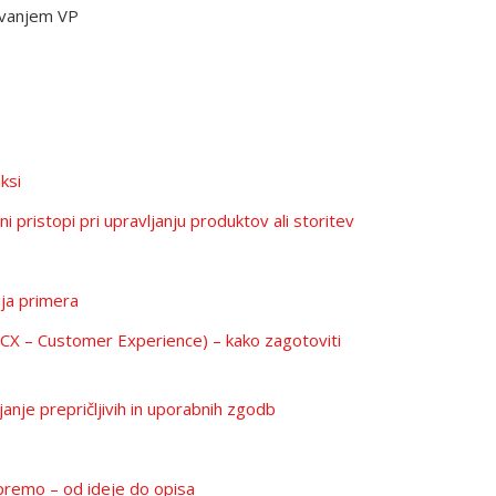
čevanjem VP
i
ksi
stopi pri upravljanju produktov ali storitev
ja primera
 (CX – Customer Experience) – kako zagotoviti
nje prepričljivih in uporabnih zgodb
premo – od ideje do opisa