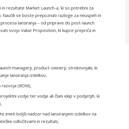
i in rezultate Market Launch-a, ki so potrebni za
u. Naučili se boste prepoznati razloge za neuspeh in
e procesa lansiranja – od priprave do post-launch
ovati svojo Value Proposition, ki kupce prepriča in
launch managerji, product-ownerji, strokovnjaki, ki
anje lansiranja izdelkov,
a razvoja (BDM),
rojektni vodje ter vodje ali člani ekip v podjetjih, ki
,
te imeti boljši nadzor nad lansiranjem izdelkov na
teške odločitvami in rezultati,