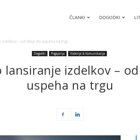
ČLANKI
DOGODKI
LI
 izdelkov – od ideje do uspeha na trgu
Dogodki
Pogajanja
Vodenje & Komunikacija
lansiranje izdelkov – od
uspeha na trgu