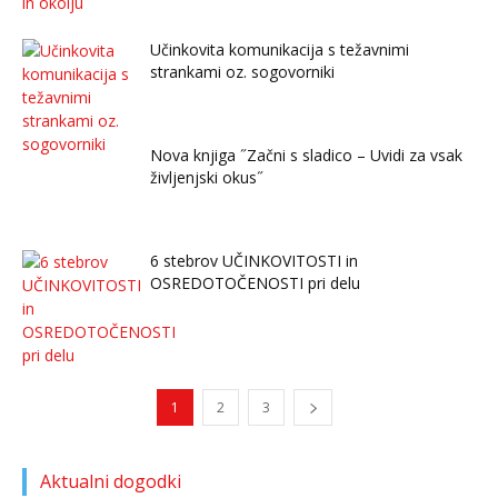
Učinkovita komunikacija s težavnimi
strankami oz. sogovorniki
Nova knjiga ˝Začni s sladico – Uvidi za vsak
življenjski okus˝
6 stebrov UČINKOVITOSTI in
OSREDOTOČENOSTI pri delu
1
2
3
Aktualni dogodki