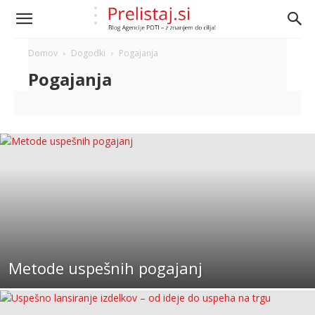
Domov
Dogodki
Pogajanja
Pogajanja
Metode uspešnih pogajanj