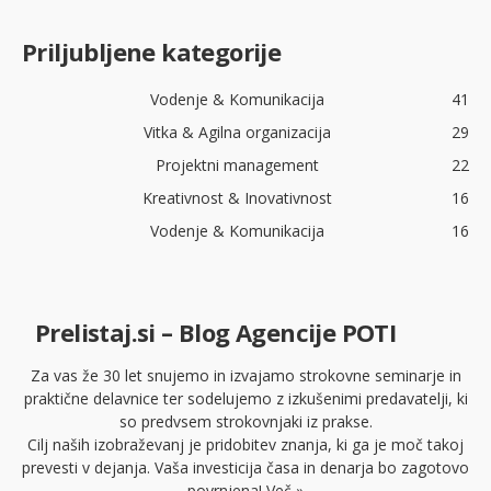
Priljubljene kategorije
Vodenje & Komunikacija
41
Vitka & Agilna organizacija
29
Projektni management
22
Kreativnost & Inovativnost
16
Vodenje & Komunikacija
16
Prelistaj.si – Blog Agencije POTI
Za vas že 30 let snujemo in izvajamo strokovne seminarje in
praktične delavnice ter sodelujemo z izkušenimi predavatelji, ki
so predvsem strokovnjaki iz prakse.
Cilj naših izobraževanj je pridobitev znanja, ki ga je moč takoj
prevesti v dejanja. Vaša investicija časa in denarja bo zagotovo
povrnjena!
Več »