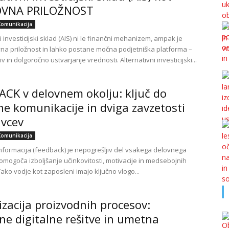
VNA PRILOŽNOST
Komunikacija
i investicijski sklad (AIS) ni le finančni mehanizem, ampak je
vna priložnost in lahko postane močna podjetniška platforma –
liv in dolgoročno ustvarjanje vrednosti. Alternativni investicijski...
CK v delovnem okolju: ključ do
e komunikacije in dviga zavzetosti
avcev
Komunikacija
nformacija (feedback) je nepogrešljiv del vsakega delovnega
 omogoča izboljšanje učinkovitosti, motivacije in medsebojnih
ako vodje kot zaposleni imajo ključno vlogo...
zacija proizvodnih procesov:
e digitalne rešitve in umetna