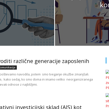
ko
oditi različne generacije zaposlenih
Komunikacija
poštevamo navodila, potem smo tveganje okužbe zmanjšali.
v je, kako sedaj, ko smo doma in imamo veliko neorganiziranega
evati odnose z najbližjimi.
ativni investicijski sklad (AIS) kot