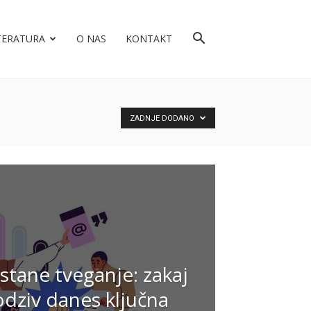
TERATURA
O NAS
KONTAKT
ZADNJE DODANO
ostane tveganje: zakaj
 odziv danes ključna