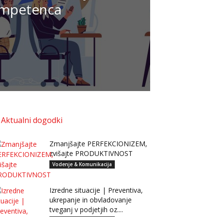
mpetenca
Aktualni dogodki
Zmanjšajte PERFEKCIONIZEM,
zvišajte PRODUKTIVNOST
Vodenje & Komunikacija
Izredne situacije | Preventiva,
ukrepanje in obvladovanje
tveganj v podjetjih oz....