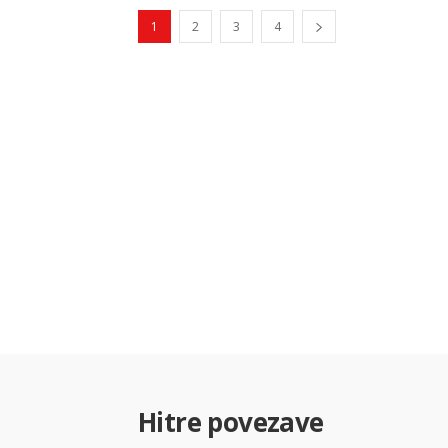
1
2
3
4
Hitre povezave