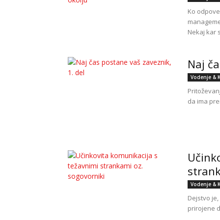
Ko odpoved
management
Nekaj kar 
Naj ča
Vodenje & 
Pritoževanj
da ima pre
Učinko
strank
Vodenje & 
Dejstvo je,
prirojene d