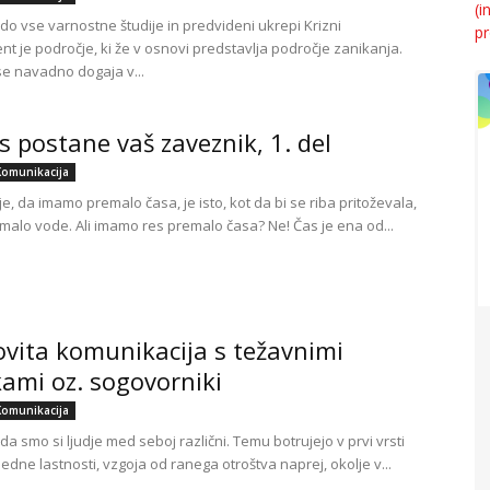
o vse varnostne študije in predvideni ukrepi Krizni
 je področje, ki že v osnovi predstavlja področje zanikanja.
se navadno dogaja v...
s postane vaš zaveznik, 1. del
Komunikacija
e, da imamo premalo časa, je isto, kot da bi se riba pritoževala,
malo vode. Ali imamo res premalo časa? Ne! Čas je ena od...
vita komunikacija s težavnimi
ami oz. sogovorniki
Komunikacija
 da smo si ljudje med seboj različni. Temu botrujejo v prvi vrsti
edne lastnosti, vzgoja od ranega otroštva naprej, okolje v...