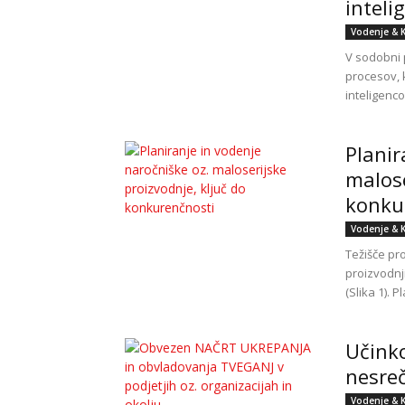
inteli
Vodenje & 
V sodobni 
procesov, 
inteligenco
Planir
malose
konku
Vodenje & 
Težišče pr
proizvodnji
(Slika 1). Pl
Učinko
nesre
Vodenje & 