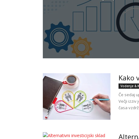
POTI
Kako v
Vodenje & 
Če sedaj u
Večji izzi
časa vzdrž
Altern