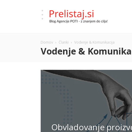
Prelistaj.si
Domov
Članki
Vodenje & Komunikacija
–
Vodenje & Komunika
Blog
Agencije
Obvladovanje proizv