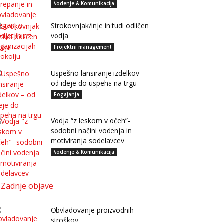
Vodenje & Komunikacija
Strokovnjak/inje in tudi odličen
vodja
Projektni management
Uspešno lansiranje izdelkov –
od ideje do uspeha na trgu
Pogajanja
Vodja “z leskom v očeh”-
sodobni načini vodenja in
motiviranja sodelavcev
Vodenje & Komunikacija
Zadnje objave
Obvladovanje proizvodnih
stroškov