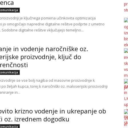
genca
Komunikacija
proizvodnji je ključnega pomena učinkovita optimizacija
ki jo omogočajo napredne digitalne rešitve podprte z umetno
. Sodobne digitalne rešitve vključujejo temeljno...
anje in vodenje naročniške oz.
rijske proizvodnje, ključ do
renčnosti
Komunikacija
oizvodnje se vse bolj nagiba od masovne proizvodnje k
 po željah kupca, torej k naročniški oz. maloserijski proizvodnji
aniranje in...
vito krizno vodenje in ukrepanje ob
či oz. izrednem dogodku
Komunikacija