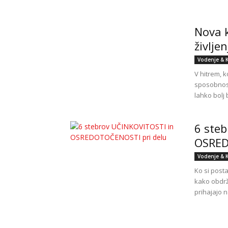
Nova k
življe
Vodenje & 
V hitrem, 
sposobnost
lahko bolj
6 ste
OSRED
Vodenje & 
Ko si posta
kako obdrž
prihajajo na