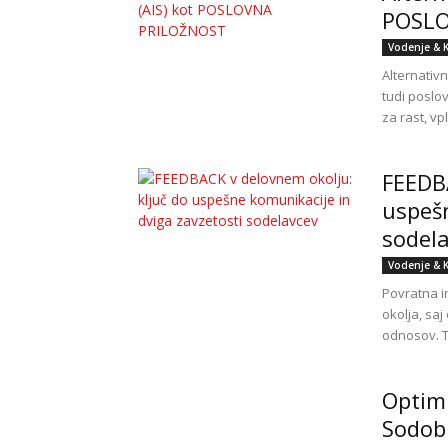
POSLO
Vodenje & 
Alternativn
tudi poslo
za rast, vp
FEEDBA
uspešn
sodel
Vodenje & 
Povratna i
okolja, saj
odnosov. T
Optimi
Sodobn