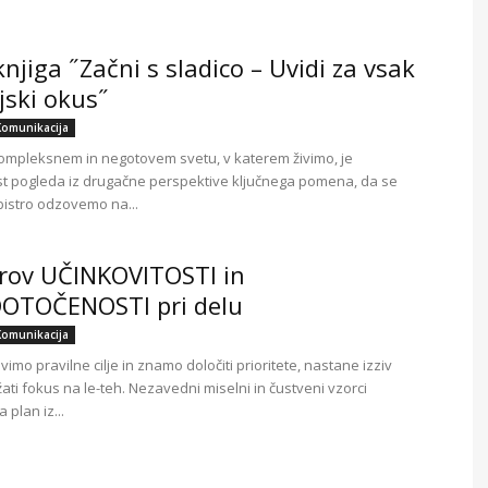
njiga ˝Začni s sladico – Uvidi za vsak
njski okus˝
Komunikacija
kompleksnem in negotovem svetu, v katerem živimo, je
 pogleda iz drugačne perspektive ključnega pomena, da se
 bistro odzovemo na...
brov UČINKOVITOSTI in
OTOČENOSTI pri delu
Komunikacija
vimo pravilne cilje in znamo določiti prioritete, nastane izziv
ati fokus na le-teh. Nezavedni miselni in čustveni vzorci
 plan iz...