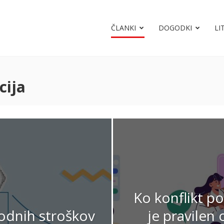
ČLANKI
DOGODKI
LI
cija
Ko konflikt p
odnih stroškov
je pravilen