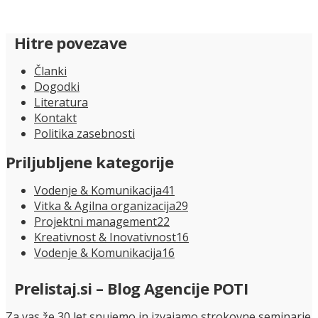
Hitre povezave
Članki
Dogodki
Literatura
Kontakt
Politika zasebnosti
Priljubljene kategorije
Vodenje & Komunikacija
41
Vitka & Agilna organizacija
29
Projektni management
22
Kreativnost & Inovativnost
16
Vodenje & Komunikacija
16
Prelistaj.si – Blog Agencije POTI
Za vas že 30 let snujemo in izvajamo strokovne seminarje