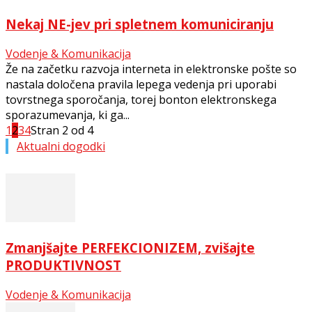
Nekaj NE-jev pri spletnem komuniciranju
Vodenje & Komunikacija
Že na začetku razvoja interneta in elektronske pošte so
nastala določena pravila lepega vedenja pri uporabi
tovrstnega sporočanja, torej bonton elektronskega
sporazumevanja, ki ga...
1
2
3
4
Stran 2 od 4
Aktualni dogodki
Zmanjšajte PERFEKCIONIZEM, zvišajte
PRODUKTIVNOST
Vodenje & Komunikacija