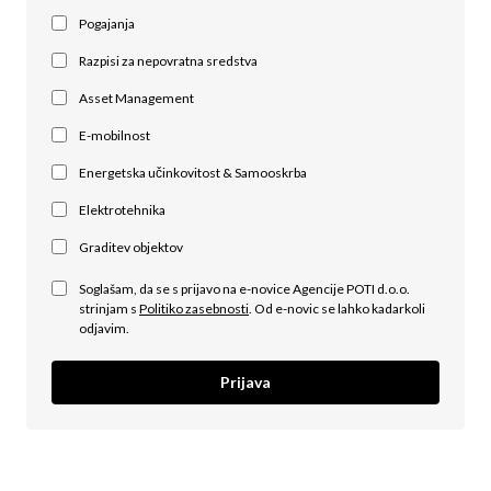
Pogajanja
Razpisi za nepovratna sredstva
Asset Management
E-mobilnost
Energetska učinkovitost & Samooskrba
Elektrotehnika
Graditev objektov
Soglašam, da se s prijavo na e-novice Agencije POTI d.o.o.
strinjam s
Politiko zasebnosti
. Od e-novic se lahko kadarkoli
odjavim.
Prijava