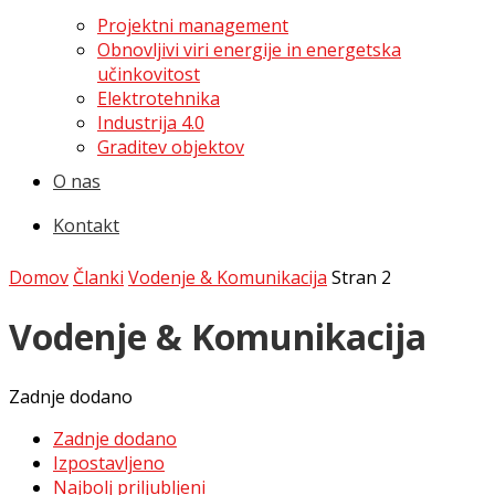
Projektni management
Obnovljivi viri energije in energetska
učinkovitost
Elektrotehnika
Industrija 4.0
Graditev objektov
O nas
Kontakt
Domov
Članki
Vodenje & Komunikacija
Stran 2
Vodenje & Komunikacija
Zadnje dodano
Zadnje dodano
Izpostavljeno
Najbolj priljubljeni